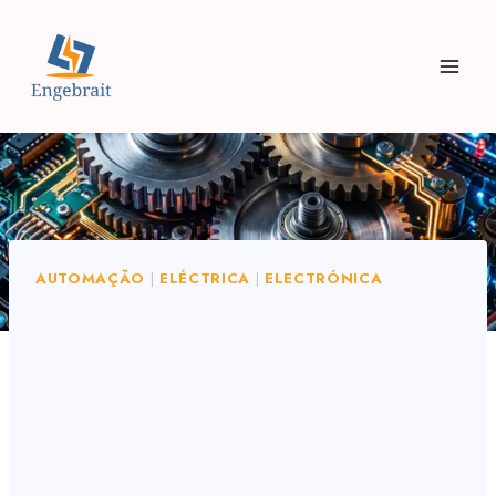
AUTOMAÇÃO
|
ELÉCTRICA
|
ELECTRÓNICA
Electrónica Embarcada:
Qual o Verdadeiro
Papel Dela na Inovação
Tecnológica?