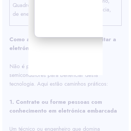
Calcula consumo,
Quadro de medição
fator de potência,
de energia
harmónicas
Como a sua empresa pode aproveitar a
eletrónica embarcada?
Não é preciso ser uma fábrica de
semicondutores para beneficiar desta
tecnologia. Aqui estão caminhos práticos:
1. Contrate ou forme pessoas com
conhecimento em eletrónica embarcada
Um técnico ou engenheiro que domina