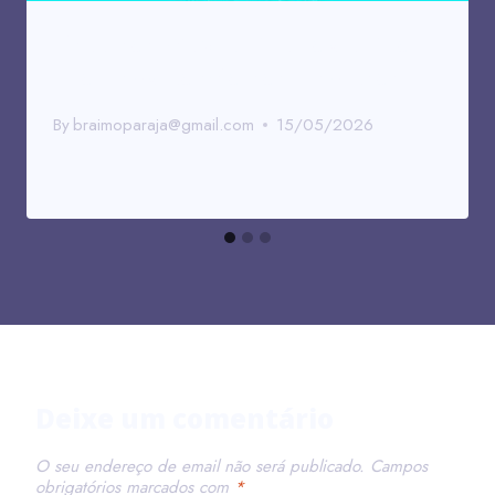
Sistemas Web: O Que São e Qual
Sua Importância nas Empresas
By
braimoparaja@gmail.com
15/05/2026
Deixe um comentário
O seu endereço de email não será publicado.
Campos
obrigatórios marcados com
*