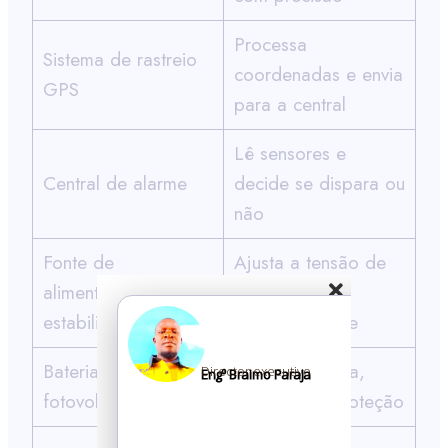
Processa
Sistema de rastreio
coordenadas e envia
GPS
para a central
Lê sensores e
Central de alarme
decide se dispara ou
não
Fonte de
Ajusta a tensão de
alimentação
saída
Conhe
Saiba 
estabilizada
constantemente
sistem
Instal
Bateria de gerador
Gerencia carga,
Director executivo
Engº Braimo Paraja
Rastre
fotovoltaico
descarga e proteção
config
compu