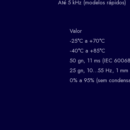
Até 5 kHz (modelos rápidos)
Valor
-25°C a +70°C
-40°C a +85°C
50 gn, 11 ms (IEC 60068
25 gn, 10…55 Hz, 1 mm 
0% a 95% (sem condens