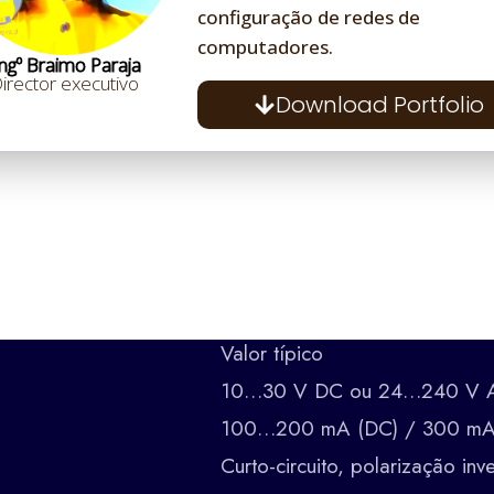
a
configuração de redes de
computadores.
Descr
ngº Braimo Paraja
irector executivo
 potentes
Adequa
Download Portfolio
ária (1m)
Aprop
pressão/alta temperatura
Para e
Protec
m
Standa
ixa (Compatível com sensores)
Valor típico
10…30 V DC ou 24…240 V
100…200 mA (DC) / 300 mA
Curto-circuito, polarização inv