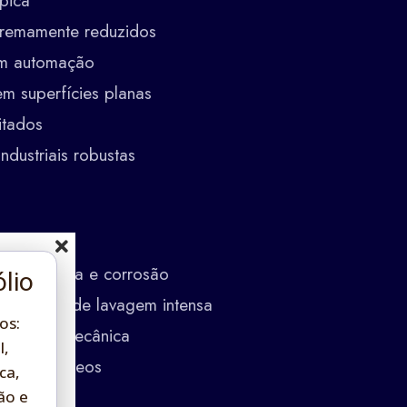
ípica
tremamente reduzidos
em automação
 superfícies planas
itados
ndustriais robustas
as
cia mecânica e corrosão
lio
ambientes de lavagem intensa
os:
uímica e mecânica
l,
istente a óleos
ca,
ão e