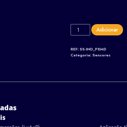
Adicionar
REF:
SS-IND_PXMD
Categoria:
Sensores
hadas
is