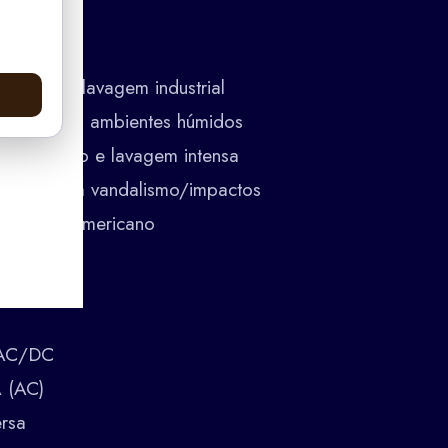
ição
do para lavagem industrial
riado para ambientes húmidos
sterilização e lavagem intensa
ção contra vandalismo/impactos
rd norte-americano
 AC/DC
 (AC)
ersa