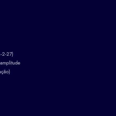
-2-27)
amplitude
ação)