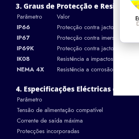
3. Graus de Protecção e Resistênci
Parâmetro
Valor
E
D
IP66
Protecção contra jactos de água
IP67
Protecção contra imersão tempor
IP69K
Protecção contra jactos de alta 
IK08
Resistência a impactos (5J)
NEMA 4X
Resistência a corrosão e lavage
4. Especificações Eléctricas da Ca
Parâmetro
Tensão de alimentação compatível
Corrente de saída máxima
Protecções incorporadas