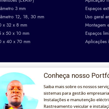
imensões (LxAxP)
Aplicação t
iâmetro 3 mm
Espaços ex
iâmetro 12, 18, 30 mm
Uso geral 
0 x 32 x 8 mm
Montagem em
5 x 50 x 10 mm
Espaços lim
0 x 40 x 70 mm
Aplicações i
Material
Característic
Aço inoxidável (V2A, 304)
Alta resistên
Conheça nosso Portfó
Plástico ABS ou PBT
Resistente a 
Saiba mais sobre os nossos serviç
PBT (Polibutileno Tereftalato)
Resistência q
sistemas para gestão empresaria
PUR (Poliuretano)
Flexível e res
Instalações e manutenção eléctri
Rastreamento veicular e instalaç